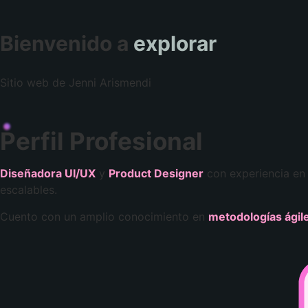
Bienvenido a
explorar
Sitio web de Jenni Arismendi
Perfil Profesional
Diseñadora UI/UX
y
Product Desig
n
er
con experiencia en 
escalables.
Cuento con un amplio conocimiento en
metodologías ágil