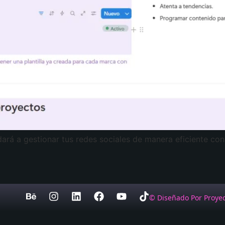
ará a gestionar tus redes sociales de manera eficiente con 
© Diseñado Por Proyec