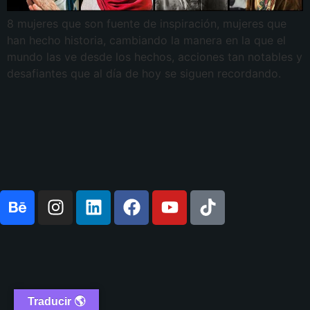
8 mujeres que son fuente de inspiración, mujeres que
han hecho historia, cambiando la manera en la que el
mundo las ve desde los hechos, acciones tan notables y
desafiantes que al día de hoy se siguen recordando.
Traducir 🌎