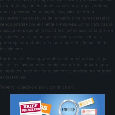
expectativas, comenzamos a aterrizar y organizar ideas
que se plasman en un papel, las cuales permiten
esclarecer los objetivos de la marca y de las estrategias
seleccionadas por el cliente o empresa. En muchos casos
descubrimos que en realidad el cliente necesitaba otro de
mis servicios o hay un paso previo que realizar, para
poder ejecutar el plan de marketing o diseño solicitado
inicialmente.
Por lo cual el Briefing permite unificar estas ideas y que
las partes involucradas comiencen a trabajar juntos para
cumplir los objetivos exitosamente y superar sus propias
expectativas.
Tener un objetivo claro y partir de ahí.