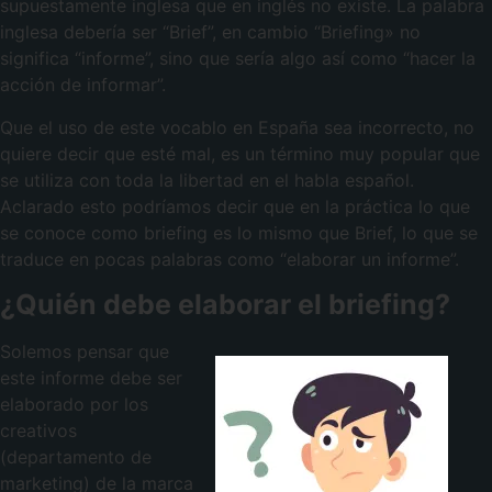
supuestamente inglesa que en inglés no existe. La palabra
inglesa debería ser “Brief”, en cambio “Briefing» no
significa “informe”, sino que sería algo así como “hacer la
acción de informar”.
Que el uso de este vocablo en España sea incorrecto, no
quiere decir que esté mal, es un término muy popular que
se utiliza con toda la libertad en el habla español.
Aclarado esto podríamos decir que en la práctica lo que
se conoce como briefing es lo mismo que Brief, lo que se
traduce en pocas palabras como “elaborar un informe”.
¿Quién debe elaborar el briefing?
Solemos pensar que
este informe debe ser
elaborado por los
creativos
(departamento de
marketing) de la marca