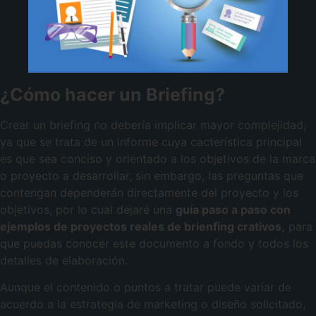
¿Cómo hacer un Briefing?
Crear un briefing no debería implicar mayor complejidad,
ya que se trata de un informe cuya cacterística principal
es que sea conciso y orientado a los objetivos de la marca
o proyecto a desarrollar, sin embargo, las preguntas que
contengan dependerán directamente del proyecto y los
objetivos, por lo cual dejaré una
guía paso a paso con
ejemplos de proyectos reales de brienfing crativos,
para
que puedas conocer este documento a fondo y todos los
detalles de elaboración.
Aunque el contenido o puntos a tratar puede variar de
acuerdo a la estrategia de marketing o diseño solicitado,