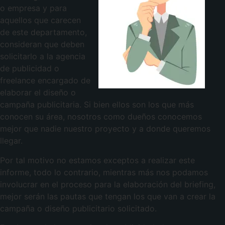
o empresa y para
aquellos que carecen
de este departamento,
consideran que deben
solicitarlo a la agencia
de publicidad o
freelance encargado de
elaborar el diseño o
campaña publicitaria. Si bien ellos son los que más
conocen su área, nosotros como dueños conocemos
mejor que nadie nuestro proyecto y a donde queremos
llegar.
Por tal motivo no estamos exceptos a realizar este
informe, todo lo contrario, mientras más nos podamos
involucrar en el proceso para la elaboración del briefing,
mejor serán las pautas que tengan los que van a crear la
campaña o diseño publicitario solicitado.