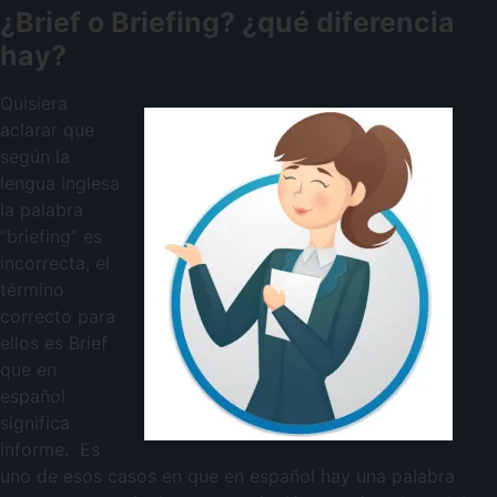
¿Brief o Briefing? ¿qué diferencia
hay?
Quisiera
aclarar que
según la
lengua inglesa
la palabra
“briefing” es
incorrecta, el
término
correcto para
ellos es Brief
que en
español
significa
informe. Es
uno de esos casos en que en español hay una palabra