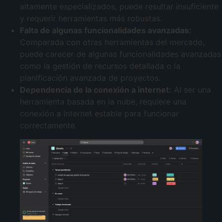
altamente especializados, puede resultar insuficiente
y requerir herramientas más robustas.
Falta de algunas funcionalidades avanzadas:
Comparada con otras herramientas del mercado,
puede carecer de algunas funcionalidades avanzadas
como la gestión de recursos detallada o la
planificación avanzada de proyectos.
Dependencia de la conexión a internet:
Al ser una
herramienta basada en la nube, requiere una
conexión a internet estable para funcionar
correctamente.