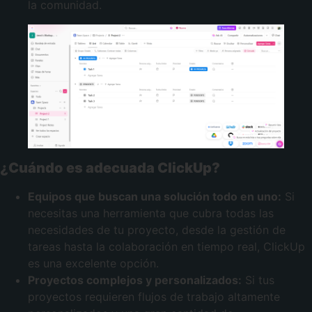
la comunidad.
¿Cuándo es adecuada ClickUp?
Equipos que buscan una solución todo en uno:
Si
necesitas una herramienta que cubra todas las
necesidades de tu proyecto, desde la gestión de
tareas hasta la colaboración en tiempo real, ClickUp
es una excelente opción.
Proyectos complejos y personalizados:
Si tus
proyectos requieren flujos de trabajo altamente