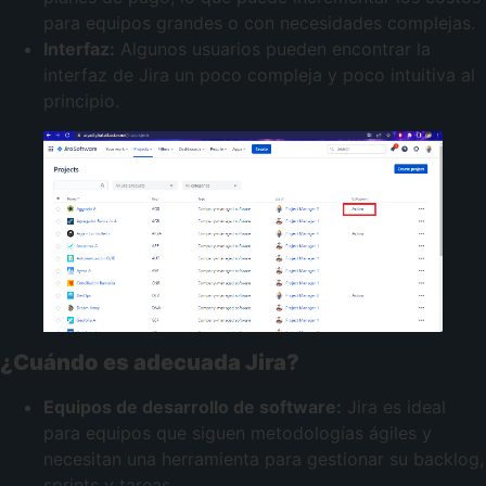
para equipos grandes o con necesidades complejas.
Interfaz:
Algunos usuarios pueden encontrar la
interfaz de Jira un poco compleja y poco intuitiva al
principio.
¿Cuándo es adecuada Jira?
Equipos de desarrollo de software:
Jira es ideal
para equipos que siguen metodologías ágiles y
necesitan una herramienta para gestionar su backlog,
sprints y tareas.