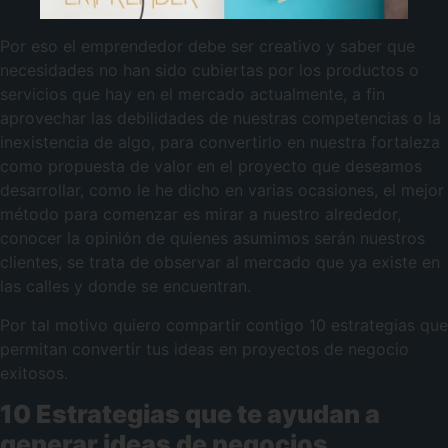
Por eso el emprendedor debe ser creativo y saber que
necesidades no han sido cubiertas por los productos o
servicios que hay en el mercado actualmente, a fin
aprovechar las debilidades de nuestras competencias o la
inexistencia de algo, para convertirlo en nuestra fortaleza
como propuesta de valor en el proyecto que deseamos
desarrollar, como le he dicho en varias ocasiones, el mejor
método para comenzar es mirar a nuestro alrededor,
conocer la opinión de quienes asumimos serán nuestros
clientes, se trata de observar al mercado que ya existe en
las calles y donde se encuentran.
Por tal motivo quiero compartir contigo 10 estrategias que
permitan convertir tus ideas en proyectos de negocio
exitosos.
10 Estrategias que te ayudan a
generar ideas de negocios