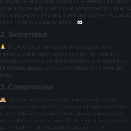
el trabajo en el momento acordado, el cliente o empleador
aprecia mucho esto y habla de lo comprometido que estas
con el proyecto o empresa. Si por algún motivo no puedes
cumplir a tiempo sigue la norma 2.👀
2. Sinceridad
🙏 Se sincero con tus tiempos de entrega en todo
momento y si ay algún retraso es mejor ser honesto y
expresarlo a tiempo, no dejes esperando a la persona que
ha decidido apostar por tus habilidades por encima del
resto.
3. Compromiso
👰 Los primeros dos aspectos ayudan mucho a este,
puesto que si eres puntual, sincero y adicional a esto eres
responsable con tus labores demostrando interés en el
desarrollo de cualquier proyecto de seguro será evidente
para para tu cliente/empleador saber que estas