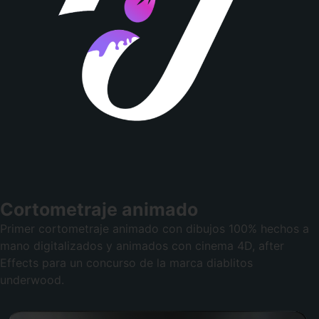
Cortometraje animado
Primer cortometraje animado con dibujos 100% hechos a
mano digitalizados y animados con cinema 4D, after
Effects para un concurso de la marca diablitos
underwood.