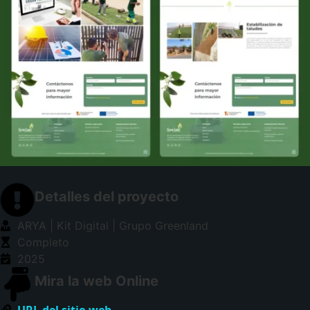
Detalles del proyecto
ARYA | Kit Digital | Grupo Greenland
Completo
2025
Mira la web Online
URL del sitio web