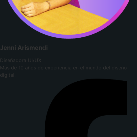
Jenni Arismendi
Diseñadora UI/UX
Más de 10 años de experiencia en el mundo del diseño
digital.